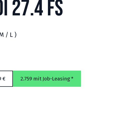
i 27.4 FS
M / L )
9 €
2.759 mit Job-Leasing *